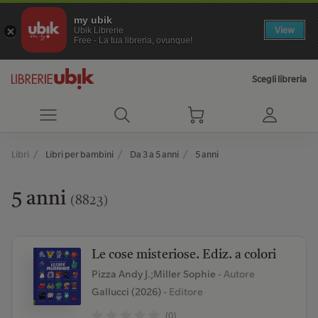
my ubik
View
Ubik Librerie
Free - La tua libreria, ovunque!
Scegli libreria
Libri
Libri per bambini
Da 3 a 5 anni
5 anni
5 anni
(8823)
Le cose misteriose. Ediz. a colori
Pizza Andy J.;Miller Sophie
- Autore
Gallucci (2026)
- Editore
(0)