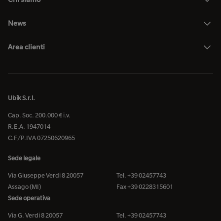
News
Area clienti
Ubik S.r.l.
Cap. Soc. 200.000 € i.v.
R.E.A. 1947014
C.F/P.IVA 07250620965
Sede legale
Via Giuseppe Verdi 8 20057
Tel. +39 02457743
Assago (MI)
Fax +39 0228315601
Sede operativa
Via G. Verdi 8 20057
Tel. +39 02457743