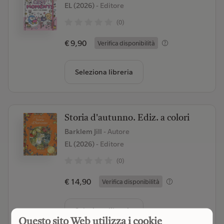
EL (2026)
- Editore
(0)
€ 9,90
Verifica disponibilità
Seleziona libreria
Storia d'autunno. Ediz. a colori
Barklem Jill
- Autore
EL (2026)
- Editore
(0)
€ 14,90
Verifica disponibilità
Seleziona libreria
Questo sito Web utilizza i cookie