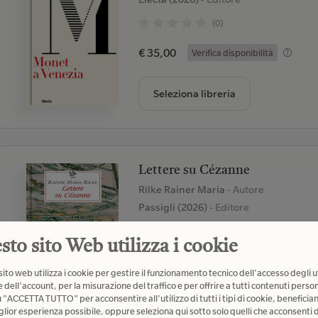
(0)
€ 35,00
Verifica disponibilità
Seleziona libreria
Lettere su Cézanne
Rilke Rainer Maria
- Autore
Passigli (2026)
- Editore
(0)
sto sito Web utilizza i cookie
€ 12,50
Verifica disponibilità
ito web utilizza i cookie per gestire il funzionamento tecnico dell'accesso degli u
 dell'account, per la misurazione del traffico e per offrire a tutti contenuti person
u "ACCETTA TUTTO" per acconsentire all'utilizzo di tutti i tipi di cookie, beneficia
Seleziona libreria
glior esperienza possibile, oppure seleziona qui sotto solo quelli che acconsenti d