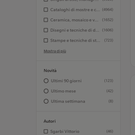
Cataloghi di mostre e collezioni
(4964)
Ceramica, mosaico e vetro
(1652)
Disegni e tecniche di disegno
(1606)
Stampe e tecniche di stampa
(723)
Mostra di più
Novità
Ultimi 90 giorni
(123)
Ultimo mese
(42)
Ultima settimana
(8)
Autori
Sgarbi Vittorio
(46)