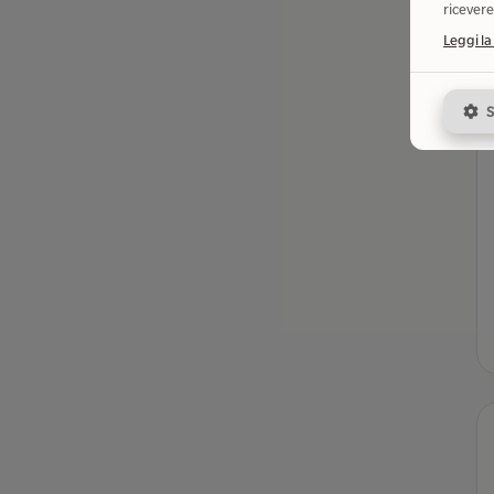
ricevere
Leggi la
S