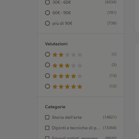
30€ - 60€
(4334)
60€ - 90€
(791)
più di 90€
(739)
Valutazioni
(1)
(3)
(13)
(12)
Categorie
Storia dell’arte
(14821)
Dipinti e tecniche di pittura
(13364)
Singoli artisti, monografie d’arte
(9920)