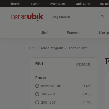
Librerie
Eventi
Promozioni
Ubik Card
my ub
Scegli libreria
Libri
Fumetti
Libri 
Libri
Arte e fotografia
Forme d'arte
F
Filtri
Azzera filtri
Prezzo
meno di 10€
(1403)
10€ - 20€
(7936)
20€ - 30€
(6103)