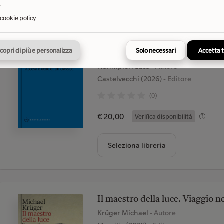
.
 cookie policy
La «Guernica» di Pablo Picasso. 
copri di più e personalizza
Solo necessari
Accetta 
illustrata
Nannipieri Luca
- Autore
Castelvecchi (2026)
- Editore
(0)
€ 20,00
Verifica disponibilità
Seleziona libreria
Il maestro della luce. Viaggio ne
Krüger Michael
- Autore