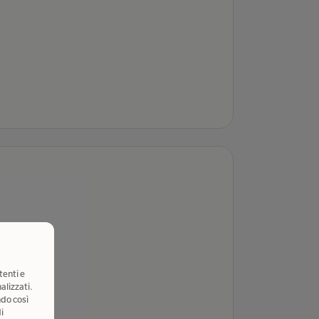
tenti e
alizzati.
ndo così
i