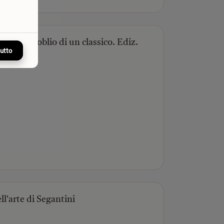
Ascesa e oblio di un classico. Ediz.
tutto
ll'arte di Segantini