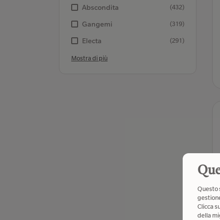
Abscondita
(432)
Gangemi
(319)
Electa
(291)
Mostra di più
Que
Questo s
gestione
Clicca s
della mi