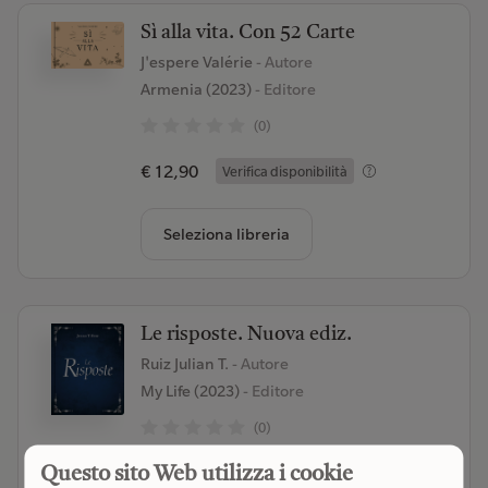
Sì alla vita. Con 52 Carte
J'espere Valérie
- Autore
Armenia (2023)
- Editore
(0)
€ 12,90
Verifica disponibilità
Seleziona libreria
Le risposte. Nuova ediz.
Ruiz Julian T.
- Autore
My Life (2023)
- Editore
(0)
€ 7,50
Questo sito Web utilizza i cookie
Verifica disponibilità