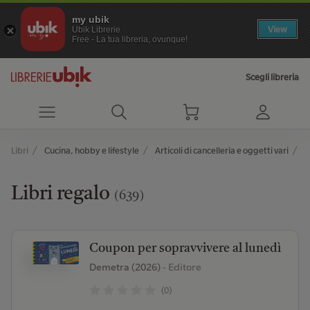
my ubik
View
Ubik Librerie
Free - La tua libreria, ovunque!
Scegli libreria
Libri
Cucina, hobby e lifestyle
Articoli di cancelleria e oggetti vari
L
Libri regalo
(639)
Coupon per sopravvivere al lunedì
Demetra (2026)
- Editore
(0)