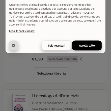
Questo sito web utilizza i cookie per gestire il funzionamento tecnico
dell'accesso degli utenti e gestione dell'account, per la misurazione del
Seleziona libreria
traffico e per offrire a tutti contenuti personalizzati. Clicca su "ACCETTA
TUTTO" per acconsentire all'utilizzo di tutti i tipi di cookie, beneficiando così
della miglior esperienza possibile, oppure seleziona qui sotto solo quelli che
acconsenti di ricevere.
Leggi la cookie policy
Calma
Edicart (2024)
- Editore
Solo necessari
Accetta tutto
(0)
€ 6,90
Verifica disponibilità
Seleziona libreria
Il decalogo dell'amicizia
Guerrini Mariarosa
- Autore
San Paolo Edizioni (2004)
- Editore