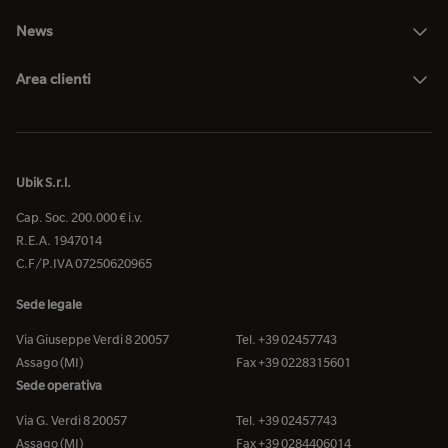
News
Area clienti
Ubik S.r.l.
Cap. Soc. 200.000 € i.v.
R.E.A. 1947014
C.F/P.IVA 07250620965
Sede legale
Via Giuseppe Verdi 8 20057
Tel. +39 02457743
Assago (MI)
Fax +39 0228315601
Sede operativa
Via G. Verdi 8 20057
Tel. +39 02457743
Assago (MI)
Fax +39 0284406014