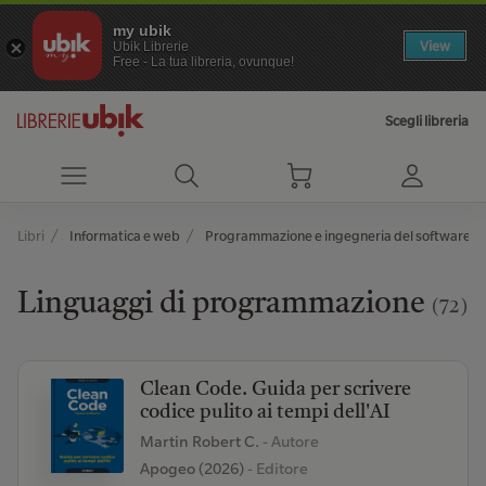
my ubik
View
Ubik Librerie
Free - La tua libreria, ovunque!
Scegli libreria
Libri
Informatica e web
Programmazione e ingegneria del software
Linguaggi di programmazione
(72)
Clean Code. Guida per scrivere
codice pulito ai tempi dell'AI
Martin Robert C.
- Autore
Apogeo (2026)
- Editore