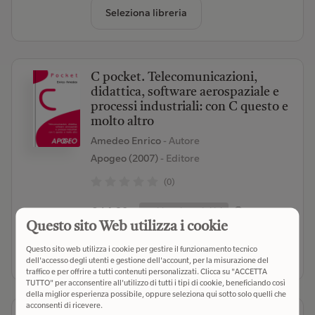
Seleziona libreria
C pocket. Telecomunicazioni,
didattica, software aerospaziale e
processi industriali: con C questo e
molto altro
Amedeo Enrico
- Autore
Apogeo (2007)
- Editore
(0)
€ 14,90
Verifica disponibilità
Questo sito Web utilizza i cookie
Questo sito web utilizza i cookie per gestire il funzionamento tecnico
Seleziona libreria
dell'accesso degli utenti e gestione dell'account, per la misurazione del
traffico e per offrire a tutti contenuti personalizzati. Clicca su "ACCETTA
TUTTO" per acconsentire all'utilizzo di tutti i tipi di cookie, beneficiando così
della miglior esperienza possibile, oppure seleziona qui sotto solo quelli che
acconsenti di ricevere.