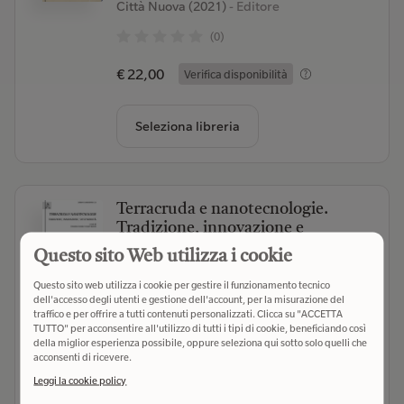
Città Nuova (2021)
- Editore
(0)
€ 22,00
Verifica disponibilità
Seleziona libreria
Terracruda e nanotecnologie.
Tradizione, innovazione e
sostenibilità
Questo sito Web utilizza i cookie
Aracne (2013)
- Editore
Questo sito web utilizza i cookie per gestire il funzionamento tecnico
dell'accesso degli utenti e gestione dell'account, per la misurazione del
(0)
traffico e per offrire a tutti contenuti personalizzati. Clicca su "ACCETTA
TUTTO" per acconsentire all'utilizzo di tutti i tipi di cookie, beneficiando così
€ 30,00
Verifica disponibilità
della miglior esperienza possibile, oppure seleziona qui sotto solo quelli che
acconsenti di ricevere.
Leggi la cookie policy
Seleziona libreria