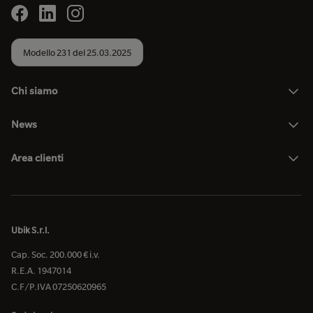
Modello 231 del 25.03.2025
Chi siamo
News
Area clienti
Ubik S.r.l.
Cap. Soc. 200.000 € i.v.
R.E.A. 1947014
C.F/P.IVA 07250620965