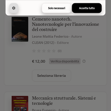
Solo necessari
Accetta tutto
Cemento nanotech.
Nanotecnologie per l'innovazione
del costruire
Leone Mattia Federico
- Autore
CLEAN (2012)
- Editore
(0)
€ 12,00
Verifica disponibilità
Seleziona libreria
Meccanica strutturale. Sistemi e
tecnologie
Brusa Eugenio
- Autore