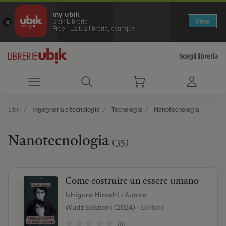
my ubik
View
Ubik Librerie
Free - La tua libreria, ovunque!
Scegli libreria
Libri
Ingegneria e tecnologia
Tecnologia
Nanotecnologia
Nanotecnologia
(35)
Come costruire un essere umano
Ishiguro Hiroshi
- Autore
Wudz Edizioni (2024)
- Editore
(0)