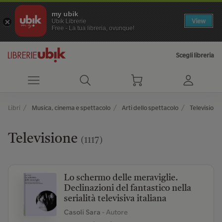
my ubik
View
Ubik Librerie
Free - La tua libreria, ovunque!
Scegli libreria
Libri
Musica, cinema e spettacolo
Arti dello spettacolo
Televisione
Televisione
(1117)
Lo schermo delle meraviglie.
Declinazioni del fantastico nella
serialità televisiva italiana
Casoli Sara
- Autore