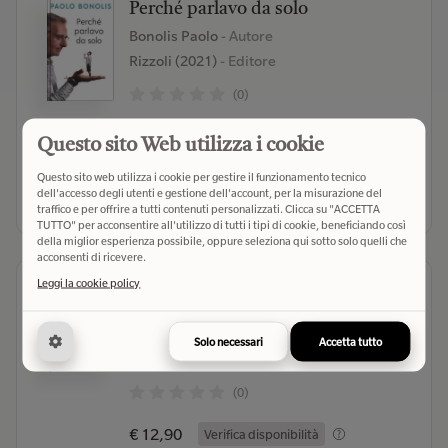
Perché parlavo da solo
Bonolis Paolo
- Autore
Rizzoli (2021)
- Editore
(0)
€ 13,50
Verifica disponibilità
Questo sito Web utilizza i cookie
Questo sito web utilizza i cookie per gestire il funzionamento tecnico
Seleziona libreria
dell'accesso degli utenti e gestione dell'account, per la misurazione del
traffico e per offrire a tutti contenuti personalizzati. Clicca su "ACCETTA
TUTTO" per acconsentire all'utilizzo di tutti i tipi di cookie, beneficiando così
della miglior esperienza possibile, oppure seleziona qui sotto solo quelli che
acconsenti di ricevere.
Leggi la cookie policy
Dove finiscono le parole. Storia
semiseria di una dislessica
Delogu Andrea
- Autore
Solo necessari
Accetta tutto
Rai Libri (2024)
- Editore
(0)
€ 12,90
Verifica disponibilità