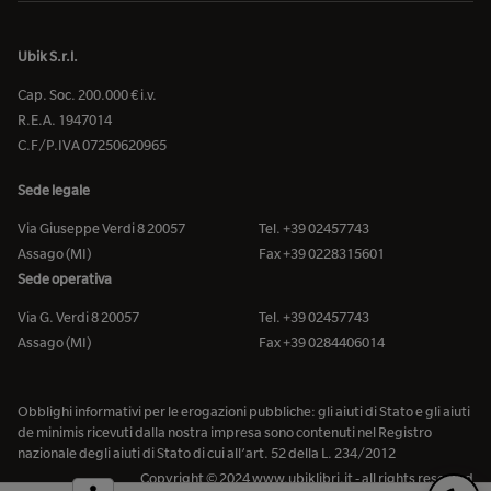
Ubik S.r.l.
Cap. Soc. 200.000 € i.v.
R.E.A. 1947014
C.F/P.IVA 07250620965
Sede legale
Via Giuseppe Verdi 8 20057
Tel. +39 02457743
Assago (MI)
Fax +39 0228315601
Sede operativa
Via G. Verdi 8 20057
Tel. +39 02457743
Assago (MI)
Fax +39 0284406014
Obblighi informativi per le erogazioni pubbliche: gli aiuti di Stato e gli aiuti
de minimis ricevuti dalla nostra impresa sono contenuti nel Registro
nazionale degli aiuti di Stato di cui all’art. 52 della L. 234/2012
Copyright © 2024 www.ubiklibri.it - all rights reserved