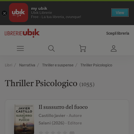
my ubik
View
Ubik Librerie
Free - La tua libreria, ovunque!
Scegli libreria
Libri
Narrativa
Thriller e suspense
Thriller Psicologico
Thriller Psicologico
(1055)
Il sussurro del fuoco
Castillo Javier
- Autore
Salani (2026)
- Editore
(0)