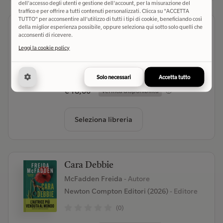
dell'accesso degli utenti e gestione dell'account, per la misurazione del
traffico e per offrire a tutti contenuti personalizzati. Clicca su "ACCETTA
TUTTO" per acconsentire all'utilizzo di tutti i tipi di cookie, beneficiando così
Solo un pezzo di strada
della miglior esperienza possibile, oppure seleziona qui sotto solo quelli che
acconsenti di ricevere.
Gurioli Mauro
- Autore
Leggi la cookie policy
Clown Bianco Edizioni (2026)
- Editore
(0)
Solo necessari
Accetta tutto
€ 18,00
Verifica disponibilità
Seleziona libreria
Cara Debbie
McFadden Freida
- Autore
Newton Compton Editori (2026)
- Editore
(0)