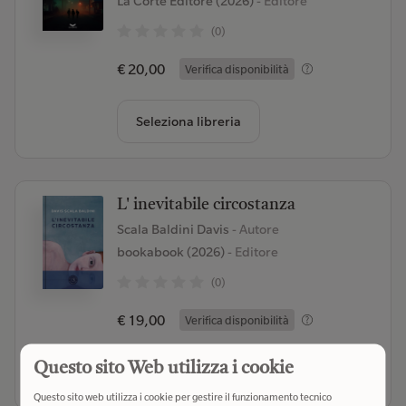
La Corte Editore (2026)
- Editore
(0)
€ 20,00
Verifica disponibilità
Seleziona libreria
L' inevitabile circostanza
Scala Baldini Davis
- Autore
bookabook (2026)
- Editore
(0)
€ 19,00
Verifica disponibilità
Questo sito Web utilizza i cookie
Seleziona libreria
Questo sito web utilizza i cookie per gestire il funzionamento tecnico