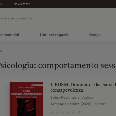
ik
Newsletter
per bambini
Libri per ragazzi
Manga
le
sicologia: comportamento ses
Il BDSM. Dominare e lasciarsi d
consapevolezza
Spina Rosamaria
- Autore
Armando Editore (2026)
- Editore
(0)