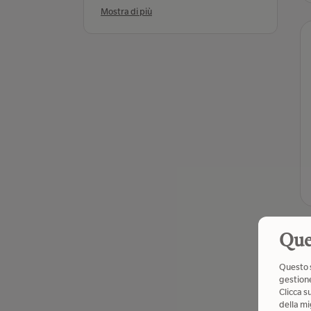
Mostra di più
Que
Questo s
gestione
Clicca s
della mi