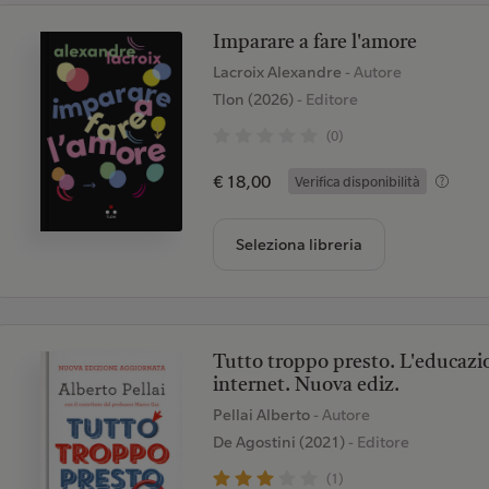
Imparare a fare l'amore
Lacroix Alexandre
- Autore
Tlon (2026)
- Editore
(0)
€ 18,00
Verifica disponibilità
Seleziona libreria
Tutto troppo presto. L'educazion
internet. Nuova ediz.
Pellai Alberto
- Autore
De Agostini (2021)
- Editore
(1)