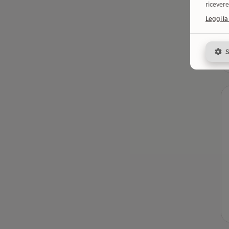
ricevere
Leggi la
S