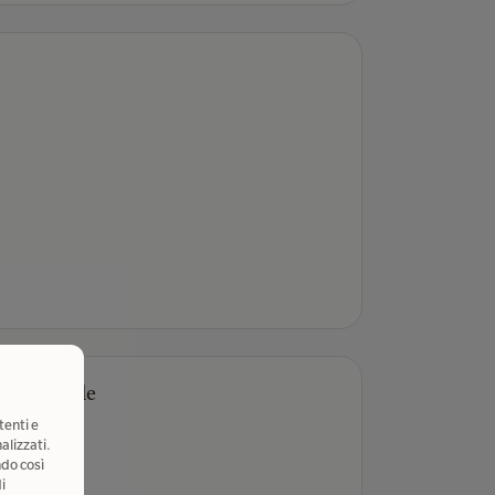
te generale
Autore
tenti e
alizzati.
ndo così
i