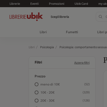
Librerie
Eventi
Promozioni
Ubik Card
my ub
Scegli libreria
Libri
Fumetti
Libri 
Libri
Psicologia
Psicologia: comportamento sessua
P
Filtri
Azzera filtri
Prezzo
meno di 10€
(52)
10€ - 20€
(329)
20€ - 30€
(126)