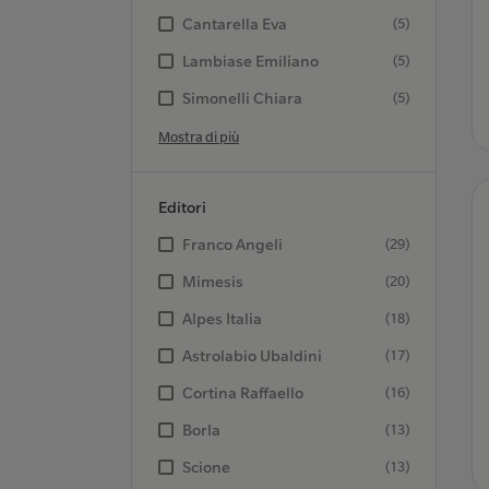
Cantarella Eva
(5)
Lambiase Emiliano
(5)
Simonelli Chiara
(5)
Mostra di più
Editori
Franco Angeli
(29)
Mimesis
(20)
Alpes Italia
(18)
Astrolabio Ubaldini
(17)
Cortina Raffaello
(16)
Borla
(13)
Scione
(13)