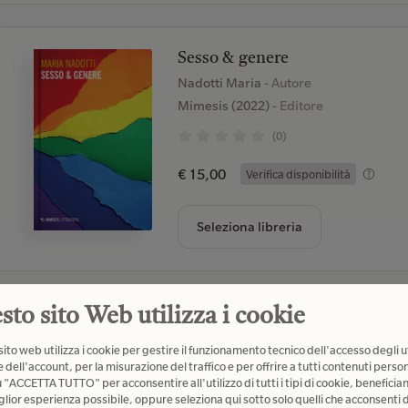
Sesso & genere
Nadotti Maria
- Autore
Mimesis (2022)
- Editore
(0)
€ 15,00
Verifica disponibilità
Seleziona libreria
sto sito Web utilizza i cookie
Fondamenti di sessuologia. Par
Capodieci Salvatore;Mondini Giada
- 
ito web utilizza i cookie per gestire il funzionamento tecnico dell'accesso degli u
 dell'account, per la misurazione del traffico e per offrire a tutti contenuti person
libreriauniversitaria.it (2021)
- Editore
u "ACCETTA TUTTO" per acconsentire all'utilizzo di tutti i tipi di cookie, beneficia
glior esperienza possibile, oppure seleziona qui sotto solo quelli che acconsenti d
(0)