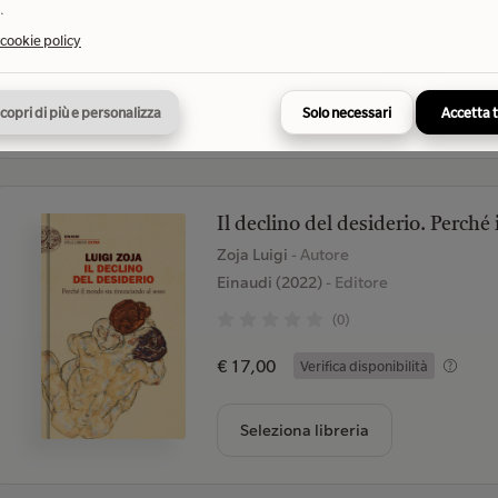
.
€ 19,90
 cookie policy
Verifica disponibilità
Seleziona libreria
copri di più e personalizza
Solo necessari
Accetta 
Il declino del desiderio. Perché
Zoja Luigi
- Autore
Einaudi (2022)
- Editore
(0)
€ 17,00
Verifica disponibilità
Seleziona libreria