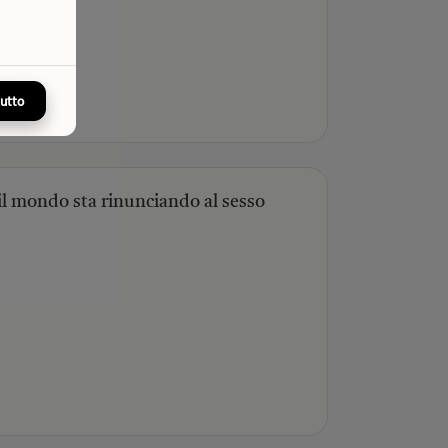
tutto
 il mondo sta rinunciando al sesso