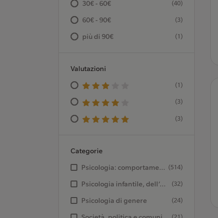
30€ - 60€
(40)
60€ - 90€
(3)
più di 90€
(1)
Valutazioni
(1)
(3)
(3)
Categorie
Psicologia: comportamento sessuale
(514)
Psicologia infantile, dell’età evolutiva e del ciclo di vita
(32)
Psicologia di genere
(24)
Società, politica e comunicazione - Sociologia
(21)