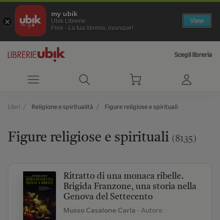
my ubik
View
Ubik Librerie
Free - La tua libreria, ovunque!
Scegli libreria
Libri
Religione e spiritualità
Figure religiose e spirituali
Figure religiose e spirituali
(8135)
Ritratto di una monaca ribelle.
Brigida Franzone, una storia nella
Genova del Settecento
Musso Casalone Carla
- Autore