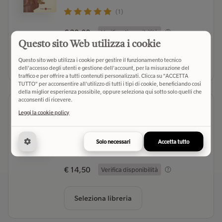
(1)
€ 20,00
Verifica disponibilità
Questo sito Web utilizza i cookie
Questo sito web utilizza i cookie per gestire il funzionamento tecnico
Seleziona libreria
dell'accesso degli utenti e gestione dell'account, per la misurazione del
traffico e per offrire a tutti contenuti personalizzati. Clicca su "ACCETTA
TUTTO" per acconsentire all'utilizzo di tutti i tipi di cookie, beneficiando così
della miglior esperienza possibile, oppure seleziona qui sotto solo quelli che
acconsenti di ricevere.
Pietro. Un uomo nel vento
Leggi la cookie policy
Benigni Roberto
- Autore
Einaudi (2025)
- Editore
Solo necessari
Accetta tutto
(1)
€ 14,50
Verifica disponibilità
Seleziona libreria