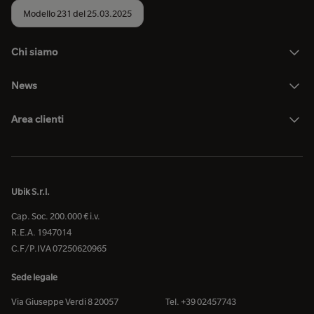
Modello 231 del 25.03.2025
Chi siamo
News
Area clienti
Ubik S.r.l.
Cap. Soc. 200.000 € i.v.
R.E.A. 1947014
C.F/P.IVA 07250620965
Sede legale
Via Giuseppe Verdi 8 20057
Tel. +39 02457743