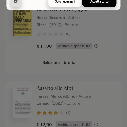
Solo necessari
Accetta tutto
Le navi della vergogna
Bocca Riccardo
- Autore
Rizzoli (2010)
- Editore
(0)
€ 11,00
Verifica disponibilità
Seleziona libreria
Assalto alle Alpi
Ferrari Marco Albino
- Autore
Einaudi (2023)
- Editore
(1)
€ 12,00
Verifica disponibilità