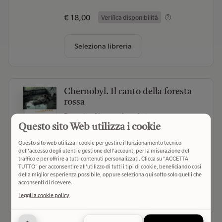
€ 18,00
Verifica disponibilità
Seleziona libreria
Chernobyl. Il canto della foresta
rossa
Pescetta Alessandra
- Autore
Questo sito Web utilizza i cookie
Exòrma (2026)
- Editore
Questo sito web utilizza i cookie per gestire il funzionamento tecnico
(0)
dell'accesso degli utenti e gestione dell'account, per la misurazione del
traffico e per offrire a tutti contenuti personalizzati. Clicca su "ACCETTA
€ 21,00
Verifica disponibilità
TUTTO" per acconsentire all'utilizzo di tutti i tipi di cookie, beneficiando così
della miglior esperienza possibile, oppure seleziona qui sotto solo quelli che
acconsenti di ricevere.
Seleziona libreria
Leggi la cookie policy