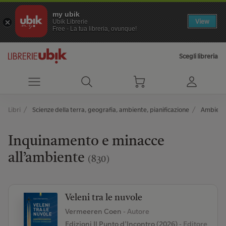
my ubik
View
Ubik Librerie
Free - La tua libreria, ovunque!
Scegli libreria
Libri
Scienze della terra, geografia, ambiente, pianificazione
Ambient
Inquinamento e minacce
all’ambiente
(830)
Veleni tra le nuvole
Vermeeren Coen
- Autore
Edizioni Il Punto d'Incontro (2026)
- Editore