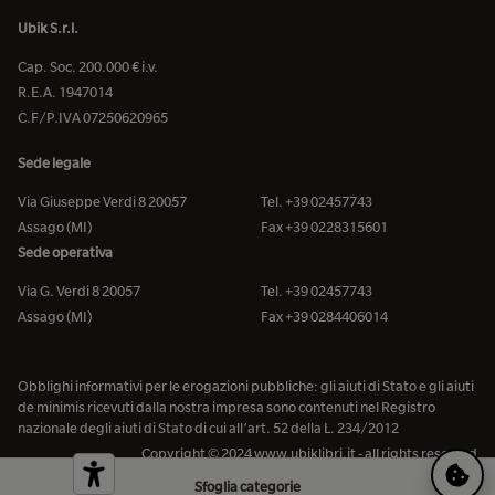
Ubik S.r.l.
Cap. Soc. 200.000 € i.v.
R.E.A. 1947014
C.F/P.IVA 07250620965
Sede legale
Via Giuseppe Verdi 8 20057
Tel. +39 02457743
Assago (MI)
Fax +39 0228315601
Sede operativa
Via G. Verdi 8 20057
Tel. +39 02457743
Assago (MI)
Fax +39 0284406014
Obblighi informativi per le erogazioni pubbliche: gli aiuti di Stato e gli aiuti
de minimis ricevuti dalla nostra impresa sono contenuti nel Registro
nazionale degli aiuti di Stato di cui all’art. 52 della L. 234/2012
Copyright © 2024 www.ubiklibri.it - all rights reserved
Sfoglia categorie