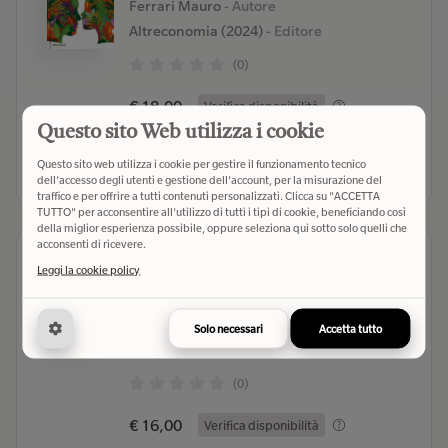
Ferrari Mauro
- Autore
Altreconomia (2024)
- Editore
(0)
€ 18,00
Verifica disponibilità
Questo sito Web utilizza i cookie
Seleziona libreria
Questo sito web utilizza i cookie per gestire il funzionamento tecnico
dell'accesso degli utenti e gestione dell'account, per la misurazione del
traffico e per offrire a tutti contenuti personalizzati. Clicca su "ACCETTA
TUTTO" per acconsentire all'utilizzo di tutti i tipi di cookie, beneficiando così
della miglior esperienza possibile, oppure seleziona qui sotto solo quelli che
acconsenti di ricevere.
La rivoluzione dolce della
Leggi la cookie policy
transizione ecologica. Come
costruire un futuro possibile
Giraud Gaël
- Autore
Solo necessari
Accetta tutto
Libreria Editrice Vaticana (2022)
- Editore
(0)
€ 16,00
Verifica disponibilità