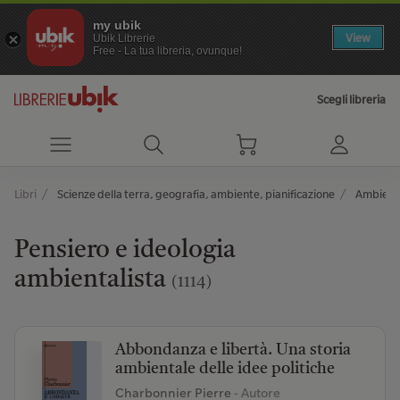
my ubik
View
Ubik Librerie
Free - La tua libreria, ovunque!
Scegli libreria
Libri
Scienze della terra, geografia, ambiente, pianificazione
Ambient
Pensiero e ideologia
ambientalista
(1114)
Abbondanza e libertà. Una storia
ambientale delle idee politiche
Charbonnier Pierre
- Autore